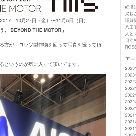
経済
掲載
017 10月27日（金）〜11月5日（日）
謹賀新
八王子
BEYOND THE MOTOR」
人と
日立A
る方が、ロッソ製作物を回って写真を撮って頂
ROS
アー
るというのが気に入って頂いてます。
202
202
202
202
202
202
202
202
202
202
202