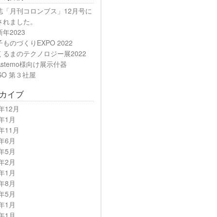
誌「月刊コロンブス」12月号に
されました。
年2023
ものづくりEXPO 2022
くるまのテクノロジー展2022
stemo様向け展示什器
SO 第３社屋
カイブ
3年12月
3年1月
2年11月
2年6月
2年5月
2年2月
2年1月
1年8月
1年5月
1年1月
0年1月