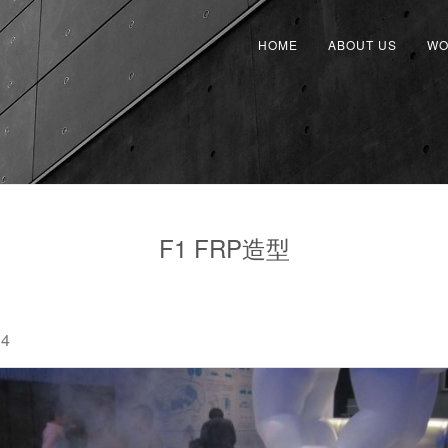
HOME
ABOUT US
WO
F1 FRP造型
14