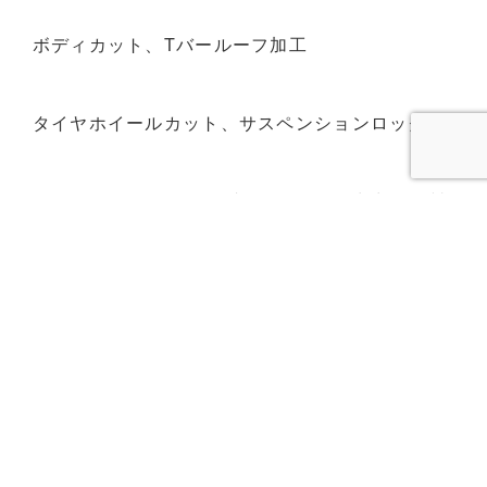
ボディカット、Tバールーフ加工
タイヤホイールカット、サスペンションロック
ハンドル、アクセル、ブレーキの信号出力メカ製
作
戻る
WORKS CATEGORY
シチュエーション
製作実績