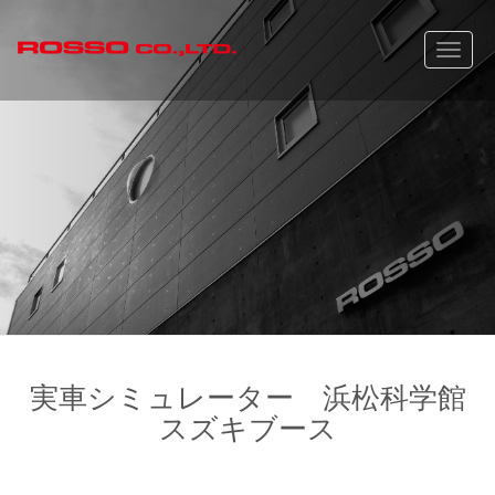
Toggle
naviga
実車シミュレーター 浜松科学館
スズキブース