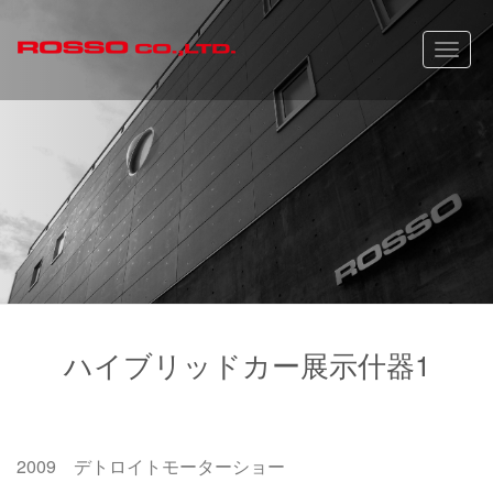
Toggle
naviga
ハイブリッドカー展示什器1
2009 デトロイトモーターショー